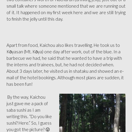
small talk where someone mentioned that we are running out
of it. It happened on my first week here and we are still trying
to finish the jelly until this day.
Apart from food, Kaichou also likes travelling. He took us to
Kōyasan (Mt. Kōya) one day after work, out of the blue. In a
barbecue we had, he said that he wanted to have a trip with
the interns and trainees, but, he had not decided when.
About 3 days later, he visited us in shataku and showed an e-
mail of the hotel bookings. Although most plans are sudden, it
ha
s been fun!
By the way, Kaichou
just gave me a pack of
saba sushi as I am
writing this. “Do you like
sushi? Here.” So, I guess
you got the picture? 😛