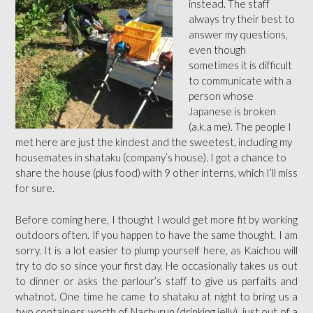
instead. The staff
always try their best to
answer my questions,
even though
sometimes it is difficult
to communicate with a
person whose
Japanese is broken
(a.k.a me). The people I
met here are just the kindest and the sweetest, including my
housemates in shataku (company’s house). I got a chance to
share the house (plus food) with 9 other interns, which I’ll miss
for sure.
Before coming here, I thought I would get more fit by working
outdoors often. If you happen to have the same thought, I am
sorry. It is a lot easier to plump yourself here, as Kaichou will
try to do so since your first day. He occasion
ally takes us out
to dinner or asks the parlour’s staff to give us parfaits and
whatnot. One time he came to shataku at night to bring us a
two containers worth of Nachurun (drinking jelly), just out of a