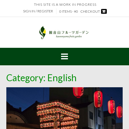
Skip
THIS SITE IS A WORK IN PROGRESS
to
SIGN IN / REGISTER
0 ITEMS - ¥0
CHECKOUT
content
Category:
English