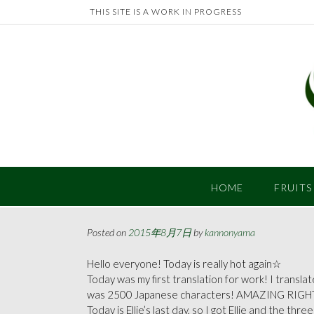
Skip
THIS SITE IS A WORK IN PROGRESS
to
content
HOME
FRUITS
Posted on
2015年8月7日
by
kannonyama
Hello everyone! Today is really hot again☆
Today was my first translation for work! I translated
was 2500 Japanese characters! AMAZING RIGHT?? I
Today is Ellie’s last day, so I got Ellie and the 