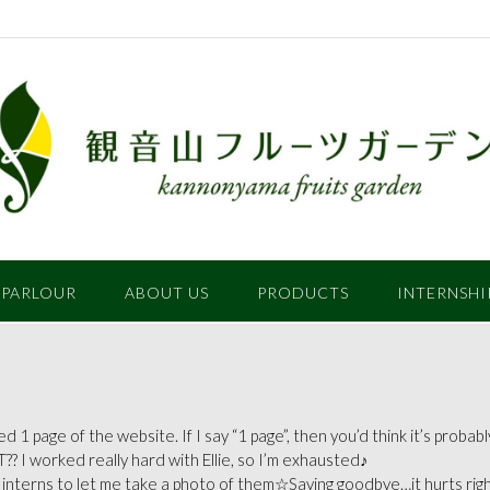
 PARLOUR
ABOUT US
PRODUCTS
INTERNSHI
 1 page of the website. If I say “1 page”, then you’d think it’s probably
 worked really hard with Ellie, so I’m exhausted♪
three interns to let me take a photo of them☆Saying goodbye…it hurts r