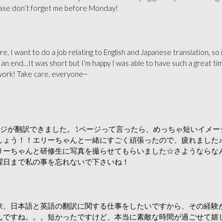
lease don’t forget me before Monday!
ure, I want to do a job relating to English and Japanese translation, s
n end…It was short but I’m happy I was able to have such a great tim
o work! Take care, everyone~
ージが翻訳できました。1ページって言ったら、めっちゃ短いイメー
でしょう！！エリーちゃんと一緒にすごく頑張ったので、疲れました
ーちゃんと研修生に写真を撮らせてもらいました☆さようならなんて
曜日まで私の事を忘れないで下さいね！
来、日本語と英語の翻訳に関する仕事をしたいですから、その経験
んですね。。。短かったですけど、本当に素敵な時間が過ごせて嬉