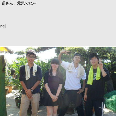
！皆さん、元気でね～
and]