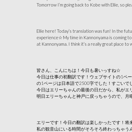
Tomorrow I’m going back to Kobe
with Ellie, so p
Ellie here! Today’s translation was fun! In the fut
experience☆ My time in Kannonyama is coming to a
at Kannonyama. I think it’s a really great place t
皆さん、こんにちは！今日も暑いっすね☆
今日は仕事の初翻訳です！ウェブサイトの1ペ
の1ページは日本語で2500字でした！すごい
今日はエリーちゃんの最後の日だから、私がエリ
明日エリーちゃんと神戸に戻っちゃうので、月
エリーです！今日の翻訳は楽しかったです！将
私の観音山にいる時間がそろそろ終わっちゃう