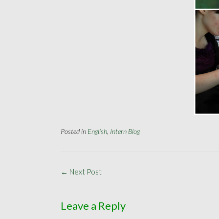
Posted in
English
,
Intern Blog
Post
←
Next Post
navigation
Leave a Reply