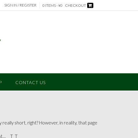
SIGN IN / REGISTER
0 ITEMS - ¥0
CHECKOUT
P
CONTACT US
 really short, right? However, in reality, that page
ight… T_T