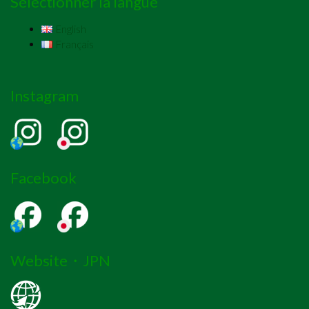
Sélectionner la langue
English
Français
Instagram
Facebook
Website・JPN