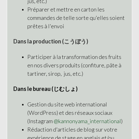
jus, etc.)
Préparer et mettre en carton les
commandes de telle sorte qu'elles soient
prêtes à l'envoi
Dans la production (こうぼう)
Participer à la transformation des fruits
en nos divers produits (confiture, pâte à
tartiner, sirop, jus, etc.)
Dans le bureau (じむしょ)
Gestion du site web international
(WordPress) et des réseaux sociaux
(Instagram
@kannonyama_international
)
Rédaction d'articles de blog sur votre
expérience de stage en anglais et/ou