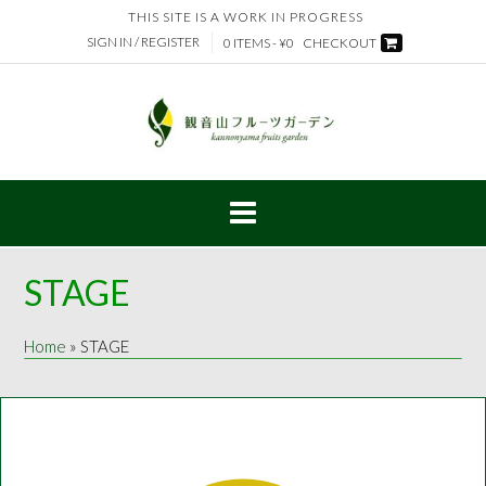
Skip
THIS SITE IS A WORK IN PROGRESS
to
SIGN IN / REGISTER
0 ITEMS - ¥0
CHECKOUT
content
STAGE
Home
»
STAGE