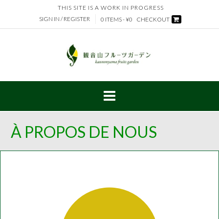
Skip
THIS SITE IS A WORK IN PROGRESS
to
SIGN IN / REGISTER
0 ITEMS - ¥0
CHECKOUT
content
À PROPOS DE NOUS