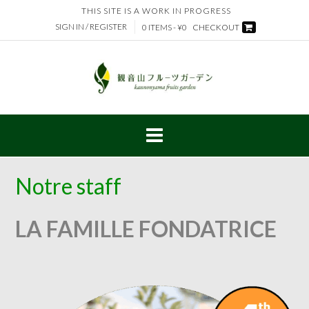
Skip
THIS SITE IS A WORK IN PROGRESS
to
SIGN IN / REGISTER
0 ITEMS - ¥0
CHECKOUT
content
Notre staff
LA FAMILLE FONDATRICE