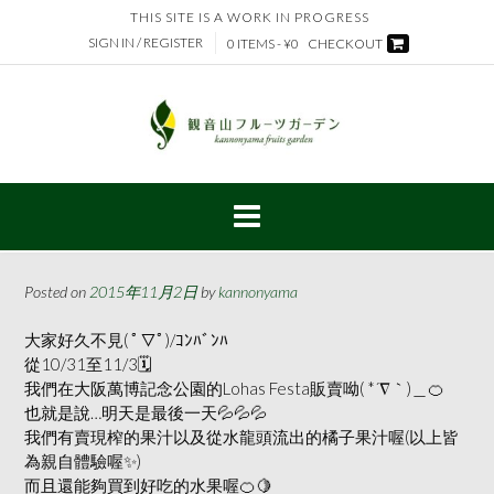
Skip
THIS SITE IS A WORK IN PROGRESS
to
SIGN IN / REGISTER
0 ITEMS - ¥0
CHECKOUT
content
Posted on
2015年11月2日
by
kannonyama
大家好久不見( ﾟ▽ﾟ)/ｺﾝﾊﾞﾝﾊ
從10/31至11/3🗓
我們在大阪萬博記念公園的Lohas Festa販賣呦( *´∇｀)＿
🍊
也就是說…明天是最後一天
💦
💦
💦
我們有賣現榨的果汁以及從水龍頭流出的橘子果汁喔(以上皆
為親自體驗喔
✨
)
而且還能夠買到好吃的水果喔
🍊
🍋