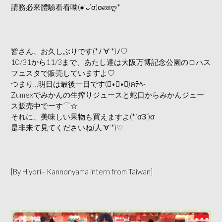
請務必來體驗看看呦(●’ᴗ’σ)σணღ*
皆さん、お久しぶりです(*ﾉ´∀`*)ﾉ♡
10/31から11/3まで、あたし達は大阪万博記念公園のロハス
フェスタで販売していますよ♡
つまり…明日は最後一日です(๑́•∀•๑̀)ฅﾃﾍ-
Zumexでみかんの生搾りジュースと蛇口からみかんジュー
ス販売中でーす⌒☆
それに、美味しい果物も買えますよ(*´σЗ`)σ
是非来て見てくださいね(人´∀`*)♡
[By Hiyori– Kannonyama intern from Taiwan]