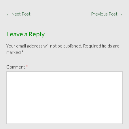
Post
←
Next Post
Previous Post
→
navigation
Leave a Reply
Your email address will not be published.
Required fields are
marked
*
Comment
*