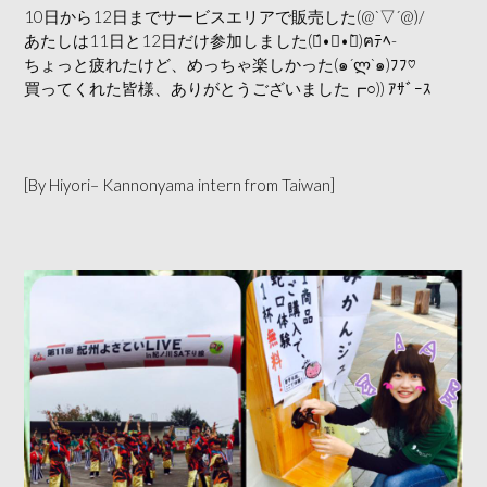
10日から12日までサービスエリアで販売した(@`▽´@)/
あたしは11日と12日だけ参加しました(๑́•∀•๑̀)ฅﾃﾍ-
ちょっと疲れたけど、めっちゃ楽しかった(๑´ლ`๑)ﾌﾌ♡
買ってくれた皆様、ありがとうございました┏○)) ｱｻﾞｰｽ
[By Hiyori– Kannonyama intern from Taiwan]