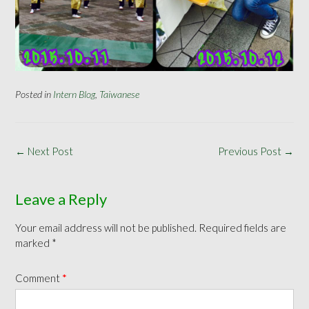
Posted in
Intern Blog
,
Taiwanese
Post
←
Next Post
Previous Post
→
navigation
Leave a Reply
Your email address will not be published.
Required fields are
marked
*
Comment
*