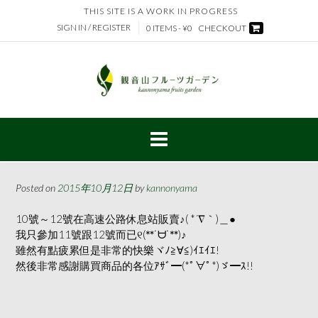
Skip
THIS SITE IS A WORK IN PROGRESS
to
SIGN IN / REGISTER
0 ITEMS - ¥0
CHECKOUT
content
Posted on
2015年10月12日
by
kannonyama
10號～12號在高速公路休息站販賣♪( *´∇｀)＿●
我只參加11號跟12號而已୧(ᕯ˙ᗨ˙ᕯ)♪
雖然有點疲累但是非常的快樂ヾﾉ≧∀≦)ｲｴｲｴ!
然後非常感謝購買商品的各位ｱｻﾞ━(*ﾟ∀ﾟ*)ゞ━ｽ!!