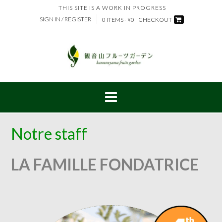
Skip
THIS SITE IS A WORK IN PROGRESS
to
SIGN IN / REGISTER
0 ITEMS - ¥0
CHECKOUT
content
Notre staff
LA FAMILLE FONDATRICE