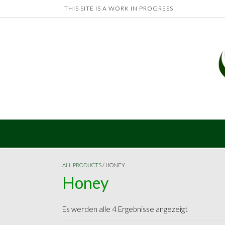
Skip
THIS SITE IS A WORK IN PROGRESS
to
content
ALL PRODUCTS
/ HONEY
Honey
Es werden alle 4 Ergebnisse angezeigt